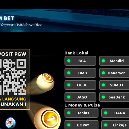
M BET
Deposit
Withdraw
Bet
Bank Lokal
Sinarmas
E Money & Pulsa
Jenius
DANA
GOPAY
LinkAja