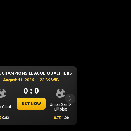
/8/2026
7/8/2026
6/8/2026
f Ninja
Wizard of Oz
TO WUHAN
MALAYSIA
QATAR
883
4549
6642
/8/2026
6/8/2026
6/8/2026
OTBALL F24 ELITE CLUB FRIENDLY
August 7, 2026 — 08:30 WIB
0 : 0
Next
BET NOW
e-
e-Bayer
hester
Leverkusen
ited
0
-0.77
0.00
0.53