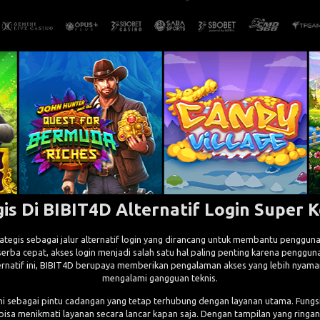
jam*** | Withdraw:
Rp.240,000
iswah***i | Withdraw:
Rp.10,000
sil*** | Withdraw:
Rp.30,000
sito***l | Withdraw:
Rp.170,000
suar***i | Withdraw:
Rp.40,000
alm*** | Withdraw:
Rp.150,000
s Di BIBIT4D Alternatif Login Super 
nad*** | Withdraw:
Rp.50,000
egis sebagai jalur alternatif login yang dirancang untuk membantu penggun
g serba cepat, akses login menjadi salah satu hal paling penting karena pengg
patri*** | Withdraw:
ernatif ini, BIBIT4D berupaya memberikan pengalaman akses yang lebih nyama
Rp.230,000
mengalami gangguan teknis.
van*** | Withdraw:
Rp.240,000
i sebagai pintu cadangan yang tetap terhubung dengan layanan utama. Fungsin
bisa menikmati layanan secara lancar kapan saja. Dengan tampilan yang ringan,