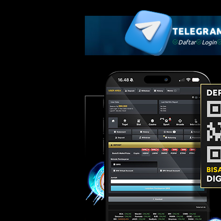
TELEGRA
Daftar
Login