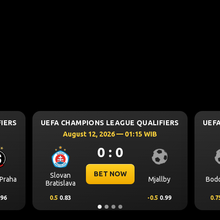
26
6/8/2026
6/8/2026
6/8/2026
6/8/2026
6
te and Luck
Thor's Hammer
Secret Scroll o
12
FUJIAN 15
FUJIAN 20
FUJIAN 23
HK SIANG
TO
05
2160
5397
8241
9220
5
26
6/8/2026
6/8/2026
6/8/2026
6/8/2026
7
nd of Easter
ENDLY
E-FOOTBALL F24 INTERNATIONAL
E-FO
Island
FRIENDLY
August 7, 2026 — 08:30 WIB
0 : 0
poli
Manc
BET NOW
e-Spain
e-Argentina
Un
0.56
0.0
-0.25
-0.96
0.25
0.72