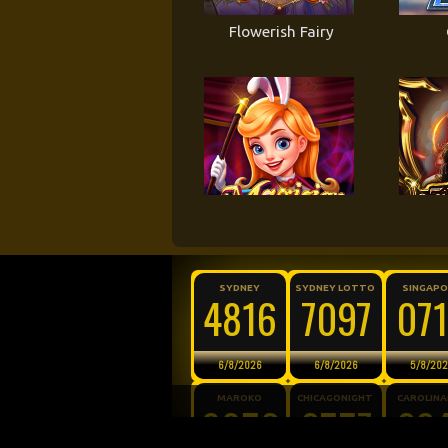
Flowerish Fairy
Magician
SYDNEY
SYDNEY LOTTO
SINGAP
4816
7097
07
6/8/2026
6/8/2026
5/8/20
MAROKO
CHICAGONIGHT
CAROLIN
8856
2557
22