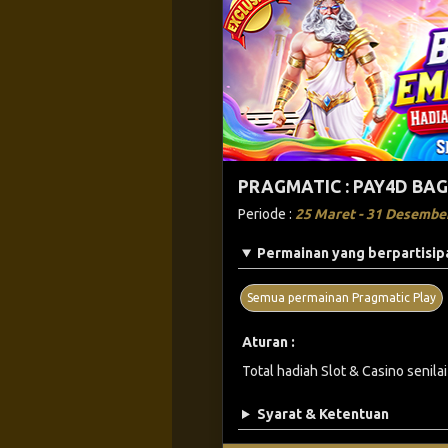
PRAGMATIC : PAY4D BAG
Periode :
25 Maret - 31 Desembe
Permainan yang berpartisip
Semua permainan Pragmatic Play
Aturan :
Total hadiah Slot & Casino senila
Syarat & Ketentuan