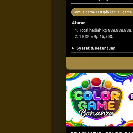
Semua game Fastspin kecuali game
Aturan :
Total hadiah Rp 888,888,888.
1 EXP = Rp.16,500.
Syarat & Ketentuan