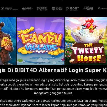
iswah***i | Withdraw:
Rp.240,000
dim*** | Withdraw:
Rp.10,000
firga***ro | Withdraw:
Rp.110,000
anggr***an | Withdraw:
Rp.110,000
tam*** | Withdraw:
Rp.220,000
jasm*** | Withdraw:
Rp.180,000
s Di BIBIT4D Alternatif Login Super 
bali*** | Withdraw:
Rp.140,000
egis sebagai jalur alternatif login yang dirancang untuk membantu penggun
g serba cepat, akses login menjadi salah satu hal paling penting karena pengg
sab*** | Withdraw:
Rp.60,000
ernatif ini, BIBIT4D berupaya memberikan pengalaman akses yang lebih nyama
mengalami gangguan teknis.
suar***i | Withdraw:
Rp.150,000
i sebagai pintu cadangan yang tetap terhubung dengan layanan utama. Fungsin
bisa menikmati layanan secara lancar kapan saja. Dengan tampilan yang ringan,