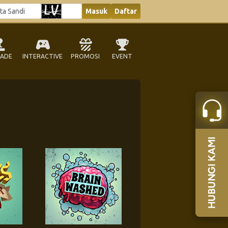
oad APK BIBIT4D
Masuk
Daftar
ADE
INTERACTIVE
PROMOSI
EVENT