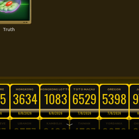
Truth
ORE
HONGKONG
HONGKONG LOTTO
TOTO MACAU
OREGON
J
15
3634
1083
6529
5398
9
26
6/8/2026
6/8/2026
7/8/2026
7/8/2026
6
AEVE
LIBANON
KAMBOJA
TAIWAN
YORDANIA
CH
47
9557
2402
4587
0058
6