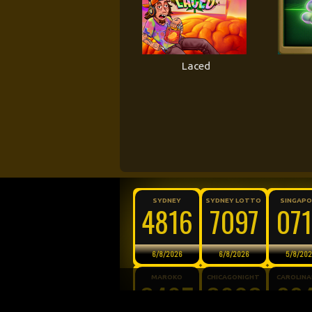
Laced
SYDNEY
SYDNEY LOTTO
SINGAP
4816
7097
07
6/8/2026
6/8/2026
5/8/20
MAROKO
CHICAGONIGHT
CAROLIN
3495
3803
22