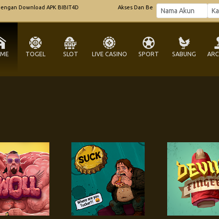
ownload APK BIBIT4D
Akses Dan Bermain Lebih Mudah Dengan Downl
ME
TOGEL
SLOT
LIVE CASINO
SPORT
SABUNG
ARC