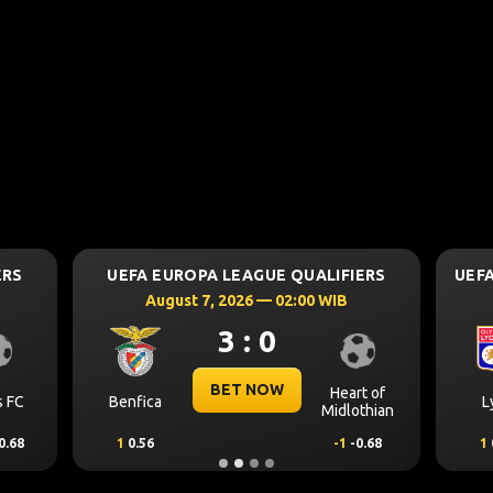
26
6/8/2026
6/8/2026
6/8/2026
6/8/2026
6
12
FUJIAN 15
FUJIAN 20
FUJIAN 23
HK SIANG
TO
05
2160
5397
8241
9220
5
26
6/8/2026
6/8/2026
6/8/2026
6/8/2026
7
NAL
E-FOOTBALL F24 ELITE CLUB FRIENDLY
E-
August 7, 2026 — 03:00 WIB
0 : 1
BET NOW
e-Everton
e-Arsenal
les
e-E
-0.5
-0.83
0.5
0.59
0.56
1.7