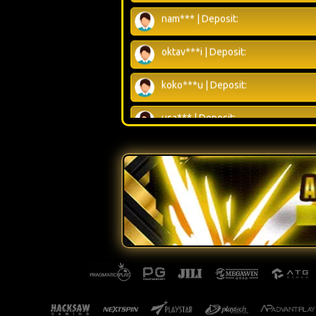
oktav***i | Deposit:
koko***u | Deposit:
usa*** | Deposit:
maya***i | Deposit:
perm*** | Deposit:
firga***ro | Deposit:
raj*** | Deposit:
bali*** | Deposit:
lai*** | Deposit:
nad*** | Deposit: