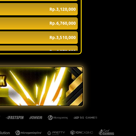
Rp.6,760,000
Rp.3,510,000
Rp.6,370,000
Rp.4,160,000
Rp.12,610,000
Rp.11,310,000
Rp.2,340,000
Rp.5,330,000
Rp.3,380,000
Rp.7,410,000