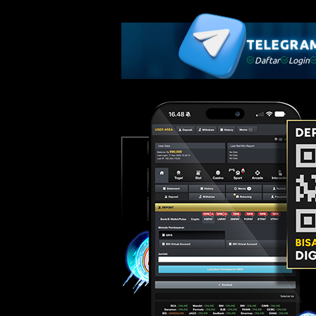
TELEGRA
Daftar
Login