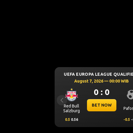
6/8/2026
6/8/2026
6/8/20
TASMANIA 13
TASMANIA 16
FUJIAN 
3964
4991
64
6/8/2026
6/8/2026
6/8/20
E-FOOTBALL F24 INTERNATIO
FRIENDLY
August 7, 2026 — 02:45 WIB
1 : 3
Previous
BET NOW
e-Italy
e-Wa
0.00
0.32
0.00
-