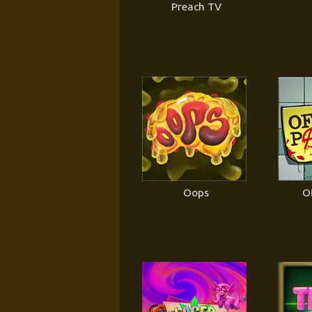
Preach TV
Oops
O